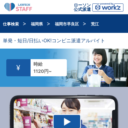
ローソン
公式派遣
>
>
>
仕事検索
福岡県
福岡市早良区
荒江
単発・短日/日払いOK!コンビニ派遣アルバイト
時給
¥
1120円~