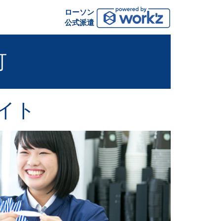
ローソン
公式派遣
町
イト