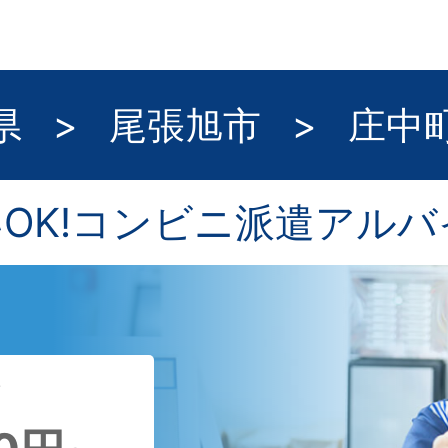
県
>
尾張旭市
>
庄中
いOK!コンビニ派遣アルバ