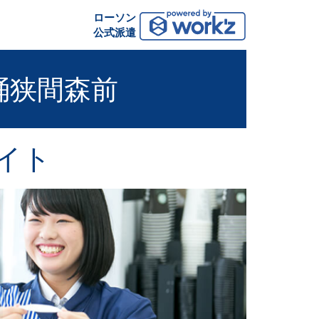
ローソン
公式派遣
桶狭間森前
イト